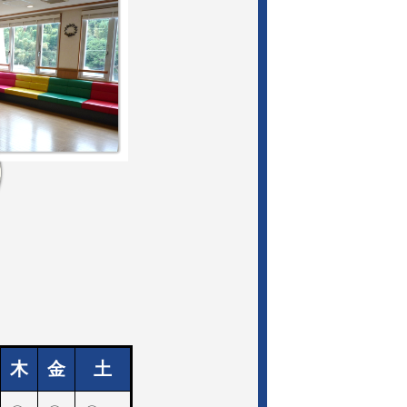
木
金
土