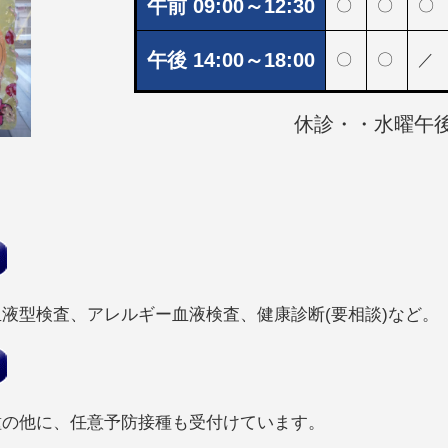
午前 09:00～12:30
〇
〇
〇
午後 14:00～18:00
〇
〇
／
休診・・水曜午
液型検査、アレルギー血液検査、健康診断(要相談)など。
種の他に、任意予防接種も受付けています。