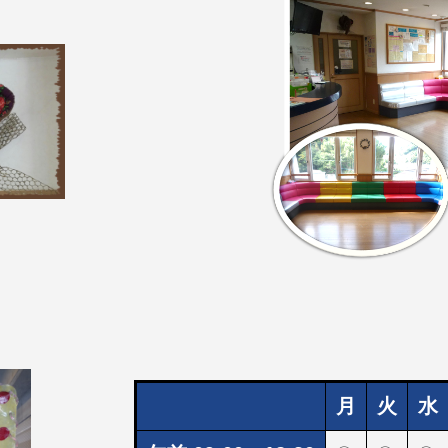
月
火
水